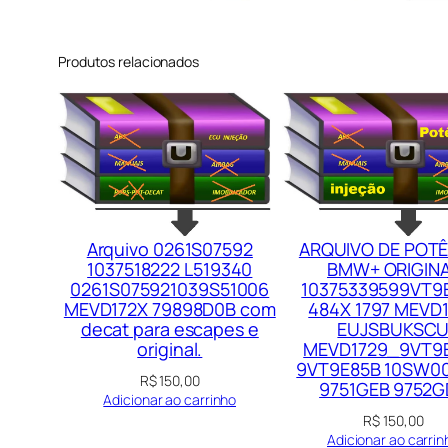
Produtos relacionados
Arquivo 0261S07592
ARQUIVO DE POT
1037518222 L519340
BMW+ ORIGIN
0261S075921039S51006
10375339599VT9
MEVD172X 79898D0B com
484X 1797 MEVD
decat para escapes e
EUJSBUKSC
original.
MEVD1729_9VT9
9VT9E85B 10SW0
R$
150,00
9751GEB 9752G
Adicionar ao carrinho
R$
150,00
Adicionar ao carrin