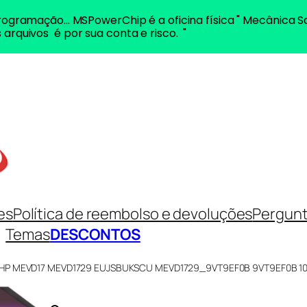
ogramação... MSPowerChip é a oficina física " Mecânica S
 arquivos é por sua conta e risco. "
es
Política de reembolso e devoluções
Pergunt
Temas
DESCONTOS
/241HP MEVD17 MEVD1729 EUJSBUKSCU MEVD1729_9VT9EF0B 9VT9EF0B 1