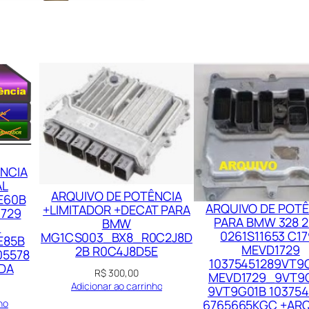
1
7
M
E
V
D
1
7
ÊNCIA
2
AL
9
ARQUIVO DE POTÊNCIA
E60B
ARQUIVO DE POTÊ
+LIMITADOR +DECAT PARA
1729
E
PARA BMW 328 2
BMW
U
0261S11653 C17
U
MG1CS003_BX8_R0C2J8D
E85B
MEVD1729
2B R0C4J8D5E
05578
J
10375451289VT9
DA
R$
300,00
MEVD1729_9VT9
S
Adicionar ao carrinho
9VT9G01B 103754
B
6765665KGC +AR
ho