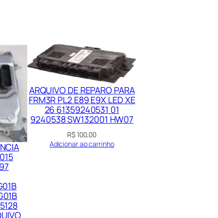
ARQUIVO DE REPARO PARA
FRM3R PL2 E89 E9X LED XE
26 61359240531 01
9240538 SW132001 HW07
R$
100,00
Adicionar ao carrinho
NCIA
015
97
G01B
G01B
5128
QUIVO