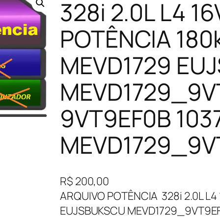
328i 2.0L L4 1
POTÊNCIA 180
MEVD1729 EU
MEVD1729_9V
9VT9EF0B 103
MEVD1729_9VT
R$
200,00
ARQUIVO POTÊNCIA 328i 2.0L L4
EUJSBUKSCU MEVD1729_9VT9EF0