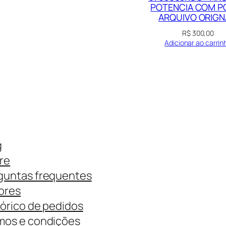
POTENCIA COM P
U
ARQUIVO ORIGN
K
R$
300,00
S
Adicionar ao carrin
C
U
M
E
V
D
g
1
re
7
guntas frequentes
2
ores
9
tórico de pedidos
_
mos e condições
9