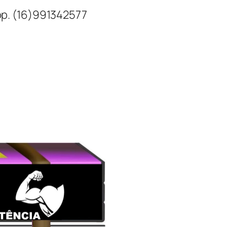
1
p. (16)991342577
8
0
k
W
/
2
4
1
H
P
M
E
V
D