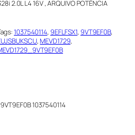
8i 2.0L L4 16V , ARQUIVO POTÊNCIA
Tags:
1037540114
, 
9EFLFSX1
, 
9VT9EF0B
, 
EUJSBUKSCU
, 
MEVD1729
, 
MEVD1729_9VT9EF0B
 9VT9EF0B 1037540114