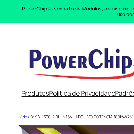
PowerChip é conserto de Módulos , arquivos e pr
uso dos
Pular
para
o
conteúdo
Produtos
Política de Privacidade
Padrõ
Início
/
BMW
/ 328i 2.0L L4 16V , ARQUIVO POTÊNCIA 180kW