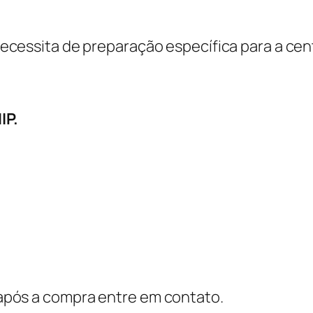
A
R
cessita de preparação específica para a centr
Q
U
I
V
IP.
O
P
O
T
Ê
N
C
I
u após a compra entre em contato.
A