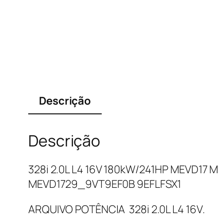
Descrição
Descrição
328i 2.0L L4 16V 180kW/241HP MEVD1
MEVD1729_9VT9EF0B 9EFLFSX1
ARQUIVO POTÊNCIA 328i 2.0L L4 16V.