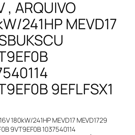
6V , ARQUIVO
kW/241HP MEVD17
JSBUKSCU
T9EF0B
7540114
9EF0B 9EFLFSX1
 16V 180kW/241HP MEVD17 MEVD1729
B 9VT9EF0B 1037540114