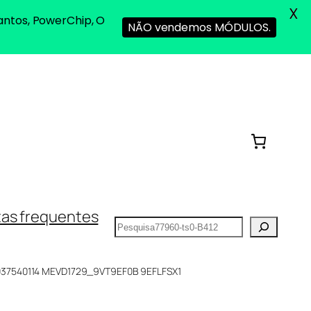
X
antos, PowerChip, O
NÃO vendemos MÓDULOS.
as frequentes
Pesquisar
037540114 MEVD1729_9VT9EF0B 9EFLFSX1