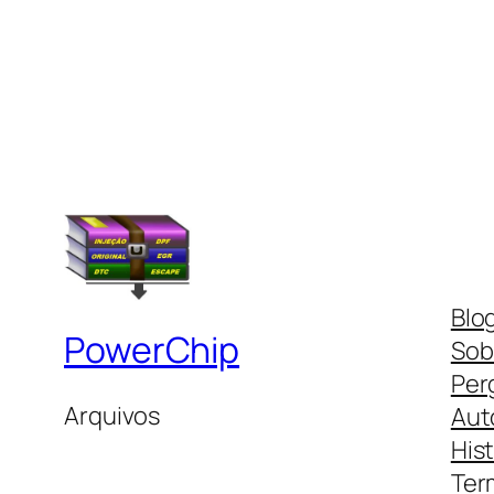
Blo
PowerChip
Sob
Per
Arquivos
Aut
His
Ter