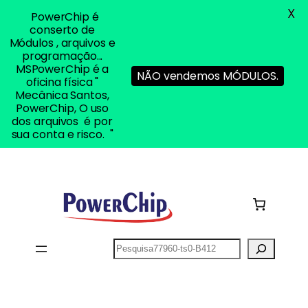
X
PowerChip é
conserto de
Módulos , arquivos e
programação...
MSPowerChip é a
NÃO vendemos MÓDULOS.
oficina física "
Mecânica Santos,
PowerChip, O uso
dos arquivos é por
sua conta e risco. "
Pular
para
o
conteúdo
Pesquisar