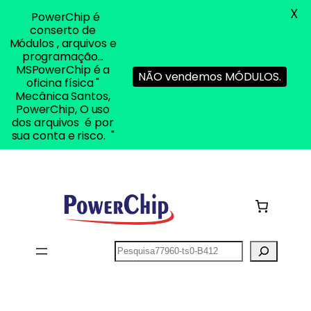
X
PowerChip é
conserto de
Módulos , arquivos e
programação...
MSPowerChip é a
NÃO vendemos MÓDULOS.
oficina física "
Mecânica Santos,
PowerChip, O uso
dos arquivos é por
sua conta e risco. "
Pular
para
o
conteúdo
Pesquisar