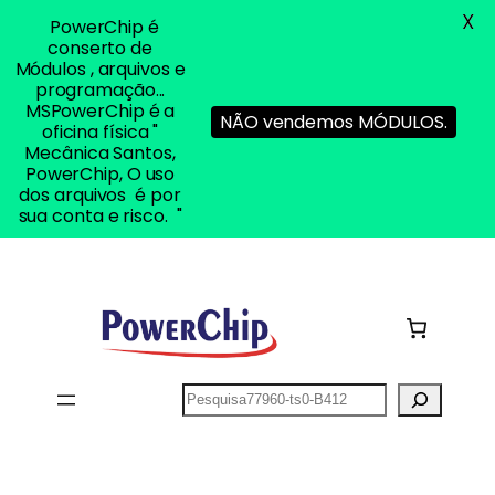
X
PowerChip é
conserto de
Módulos , arquivos e
programação...
MSPowerChip é a
NÃO vendemos MÓDULOS.
oficina física "
Mecânica Santos,
PowerChip, O uso
dos arquivos é por
sua conta e risco. "
Pular
para
o
conteúdo
Pesquisar