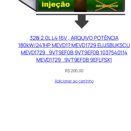
328i 2.0L L4 16V , ARQUIVO POTÊNCIA
180kW/241HP MEVD17 MEVD1729 EUJSBUKSCU
MEVD1729_9VT9EF0B 9VT9EF0B 1037540114
MEVD1729_9VT9EF0B 9EFLFSX1
R$
200,00
Adicionar ao carrinho