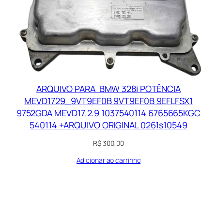
ARQUIVO PARA BMW 328i POTÊNCIA
MEVD1729_9VT9EF0B 9VT9EF0B 9EFLFSX1
9752GDA MEVD17.2.9 1037540114 6765665KGC
540114 +ARQUIVO ORIGINAL 0261s10549
R$
300,00
Adicionar ao carrinho