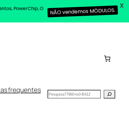
X
antos, PowerChip, O
NÃO vendemos MÓDULOS.
as frequentes
Pesquisar