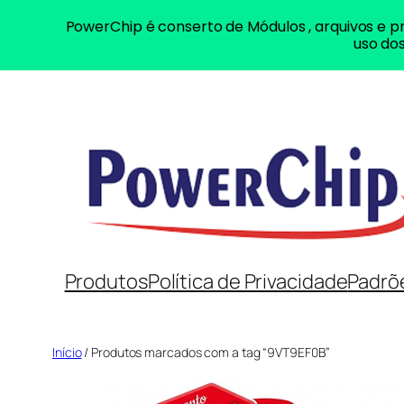
PowerChip é conserto de Módulos , arquivos e pr
uso dos
Pular
para
o
conteúdo
Produtos
Política de Privacidade
Padrõ
Início
/ Produtos marcados com a tag “9VT9EF0B”