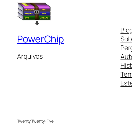
Blo
PowerChip
Sob
Per
Arquivos
Aut
His
Ter
Este
Twenty Twenty-Five