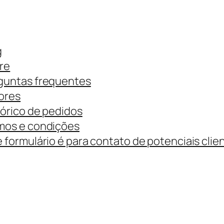
g
re
guntas frequentes
ores
tórico de pedidos
mos e condições
 formulário é para contato de potenciais clie