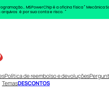
ogramação... MSPowerChip é a oficina física " Mecânica S
 arquivos é por sua conta e risco. "
es
Política de reembolso e devoluções
Pergunt
Temas
DESCONTOS