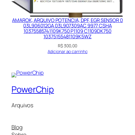
AMAROK, ARQUIVO POTENCIA, DPF, EGR SENSOR 0
03L906012GA 03L907309AC 9977 CSHA
10375585741109K750 P1109 C1109DK750
10375155481109K5WZ
R$
300,00
Adicionar ao carrinho
PowerChip
Arquivos
Blog
Sobre