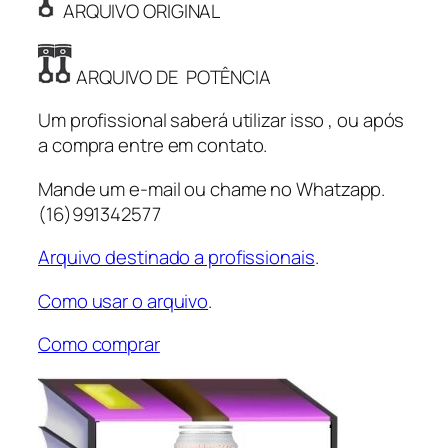
e
ARQUIVO ORIGINAL
s
e
ARQUIVO DE POTÊNCIA
l
E
Um profissional saberá utilizar isso , ou após
C
a compra entre em contato.
M
5
Mande um e-mail ou chame no Whatzapp.
5
(16)991342577
4
9
Arquivo destinado a profissionais
.
1
Como usar o arquivo
.
9
9
Como comprar
8
q
u
a