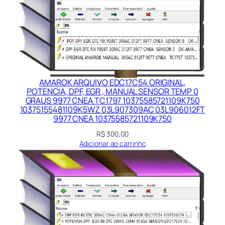
AMAROK ARQUIVO EDC17C54 ORIGINAL,
POTENCIA, DPF, EGR , MANUAL SENSOR TEMP 0
GRAUS 9977 CNEA TC1797 10375585721109K750
10375155481109K5WZ 03L907309AC 03L906012FT
9977 CNEA 10375585721109K750
R$
300,00
Adicionar ao carrinho