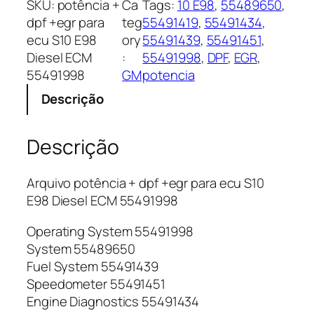
SKU:
potência +
Ca
Tags:
10 E98
, 
55489650
, 
u
dpf +egr para
teg
55491419
, 
55491434
, 
i
ecu S10 E98
ory
55491439
, 
55491451
, 
v
Diesel ECM
:
55491998
, 
DPF
, 
EGR
, 
o
55491998
GM
potencia
p
Descrição
o
t
ê
Descrição
n
c
Arquivo potência + dpf +egr para ecu S10
i
E98 Diesel ECM 55491998
a
+
Operating System 55491998
d
System 55489650
p
Fuel System 55491439
f
Speedometer 55491451
+
Engine Diagnostics 55491434