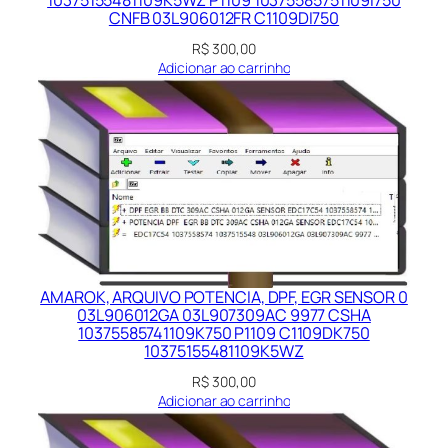
2
CNFB 03L906012FR C1109DI750
0
R$
300,00
2
Adicionar ao carrinho
4
0
3
1
5
q
u
a
n
AMAROK, ARQUIVO POTENCIA, DPF, EGR SENSOR 0
t
03L906012GA 03L907309AC 9977 CSHA
10375585741109K750 P1109 C1109DK750
i
10375155481109K5WZ
d
R$
300,00
a
Adicionar ao carrinho
d
e