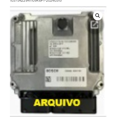
10375422941109K6P1-20240315