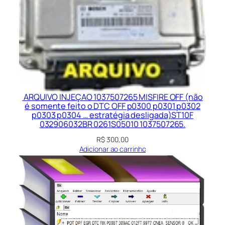
C
T
C
1
7
9
7
0
ARQUIVO INJEÇAO 1037507265 MISFIRE OFF (não
2
é somente feito o DTC OFF p0300 p0301 p0302
p0303 p0304 … estratégia desligada)ST10F
8
032906032BR 0261S05010 1037507265.
1
R$
300,00
0
Adicionar ao carrinho
1
7
9
0
3
1