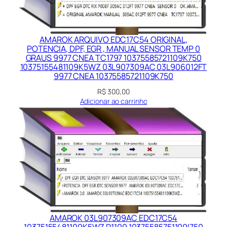
0
3
7
AMAROK ARQUIVO EDC17C54 ORIGINAL,
5
POTENCIA, DPF, EGR , MANUAL SENSOR TEMP 0
4
GRAUS 9977 CNEA TC1797 10375585721109K750
10375155481109K5WZ 03L907309AC 03L906012FT
2
9977 CNEA 10375585721109K750
2
R$
300,00
9
Adicionar ao carrinho
4
1
1
0
9
K
6
P
1
AMAROK 03L907309AC EDC17C54
-
10375155481109K5WZ P1109 10375585751109I750