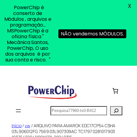
X
PowerChip é
conserto de
Módulos , arquivos e
programação...
MSPowerChip é a
NÃO vendemos MÓDULOS.
oficina física "
Mecânica Santos,
PowerChip, O uso
dos arquivos é por
sua conta e risco. "
Pular
para
o
conteúdo
Pesquisar
Início
/
vw
/ ARQUIVO PARA AMAROK EDC17CP54 CSHA
03L906012FG 7569 03L907309AC TC1797 0281017903