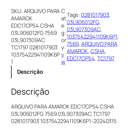
R
Q
SKU:
ARQUIVO PARA
C
Tags:
0281017903
, 
U
AMAROK
at
03L906012FG
, 
I
EDC17CP54 CSHA
e
03L907309AC
, 
V
03L906012FG 7569
g
10375422941109K6P1
, 
O
03L907309AC
or
7569
, 
ARQUIVO PARA
P
TC1797 0281017903
y:
AMAROK
, 
CSHA
, 
A
10375422941109K6P
v
EDC17CP54
, 
TC1797
R
1
w
A
Descrição
A
M
A
Descrição
R
O
ARQUIVO PARA AMAROK EDC17CP54 CSHA
K
03L906012FG 7569 03L907309AC TC1797
E
0281017903 10375422941109K6P1-20240315
D