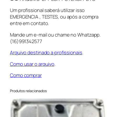
1
2
Um profissional saberá utilizar isso
F
EMERGENCIA , TESTES, ou após a compra
G
entre em contato.
7
Mande um e-mail ou chame no Whatzapp.
5
(16)991342577
6
9
Arquivo destinado a profissionais
.
0
3
Como usar o arquivo
.
L
9
Como comprar
0
7
Produtos relacionados
3
0
9
A