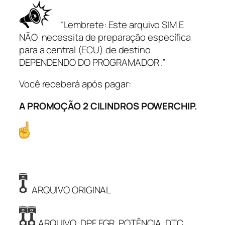
C
1
“Lembrete: Este arquivo SIM E
7
NÃO necessita de preparação específica
C
para a central (ECU) de destino
P
DEPENDENDO DO PROGRAMADOR .”
5
4
Você receberá após pagar:
C
S
A PROMOÇÃO 2 CILINDROS POWERCHIP.
H
A
0
3
L
9
ARQUIVO ORIGINAL
0
6
0
ARQUIVO DPF EGR POTÊNCIA DTC