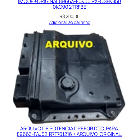
IMOOF +ORIGINAL 89663-F0K00 RX-OSEK850
0KG90 2TRFBE
R$
200,00
Adicionar ao carrinho
ARQUIVO DE POTÊNCIA DPF EGR DTC PARA
89663-FAJ52 R7F701216 + ARQUIVO ORIGINAL.