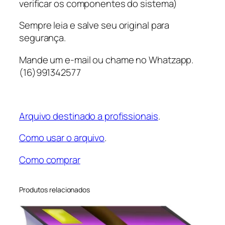
5
verificar os componentes do sistema)
0
Sempre leia e salve seu original para
0
segurança.
K
G
Mande um e-mail ou chame no Whatzapp.
9
(16)991342577
0
2
T
R
Arquivo destinado a profissionais
.
F
Como usar o arquivo
.
B
E
Como comprar
q
u
a
Produtos relacionados
n
t