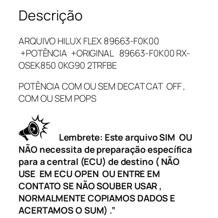
X
Descrição
F
L
ARQUIVO HILUX FLEX 89663-F0K00
E
+POTÊNCIA +ORIGINAL 89663-F0K00 RX-
X
OSEK850 0KG90 2TRFBE
8
9
POTÊNCIA COM OU SEM DECAT CAT OFF ,
6
COM OU SEM POPS
6
3
-
Lembrete: Este arquivo SIM OU
F
NÃO necessita de preparação específica
0
para a central (ECU) de destino ( NÃO
K
USE EM ECU OPEN OU ENTRE EM
0
CONTATO SE NÃO SOUBER USAR ,
0
NORMALMENTE COPIAMOS DADOS E
+
ACERTAMOS O SUM) .”
P