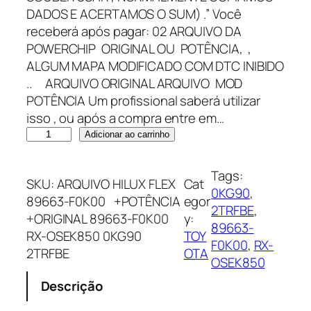
DADOS E ACERTAMOS O SUM) .” Você
receberá após pagar: 02 ARQUIVO DA
POWERCHIP ORIGINAL OU POTÊNCIA, ,
ALGUM MAPA MODIFICADO COM DTC INIBIDO
.. ARQUIVO ORIGINAL ARQUIVO MOD
POTÊNCIA Um profissional saberá utilizar
isso , ou após a compra entre em…
A
Adicionar ao carrinho
R
Q
Tags:
SKU:
ARQUIVO HILUX FLEX
Cat
U
0KG90
, 
89663-F0K00 +POTÊNCIA
egor
I
2TRFBE
, 
+ORIGINAL 89663-F0K00
y:
V
89663-
RX-OSEK850 0KG90
TOY
O
F0K00
, 
RX-
2TRFBE
OTA
H
OSEK850
I
Descrição
L
U