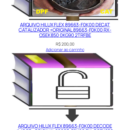
ARQUIVO HILUX FLEX 89663-F0K00 DECAT
CATALIZADOR +ORIGINAL 89663-F0K00 RX-
OSEK850 0KG90 2TRFBE
R$
200,00
Adicionar ao carrinho
ARQUIVO HILUX FLEX 89663-F0K00 DECODE