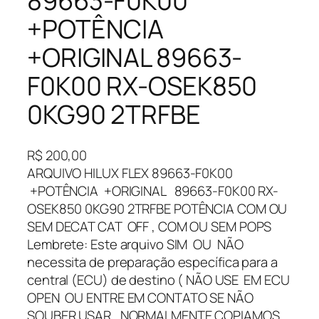
89663-F0K00
+POTÊNCIA
+ORIGINAL 89663-
F0K00 RX-OSEK850
0KG90 2TRFBE
R$
200,00
ARQUIVO HILUX FLEX 89663-F0K00
+POTÊNCIA +ORIGINAL 89663-F0K00 RX-
OSEK850 0KG90 2TRFBE POTÊNCIA COM OU
SEM DECAT CAT OFF , COM OU SEM POPS
Lembrete: Este arquivo SIM OU NÃO
necessita de preparação específica para a
central (ECU) de destino ( NÃO USE EM ECU
OPEN OU ENTRE EM CONTATO SE NÃO
SOUBER USAR , NORMALMENTE COPIAMOS