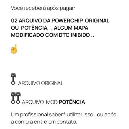
O
Você receberá após pagar:
T
02 ARQUIVO DA POWERCHIP ORIGINAL
Ê
OU POTÊNCIA, , ALGUM MAPA
N
MODIFICADO COM DTC INIBIDO ..
C
I
A
+
O
R
I
ARQUIVO ORIGINAL
G
I
N
ARQUIVO MOD
POTÊNCIA
A
Um profissional saberá utilizar isso , ou após
L
a compra entre em contato.
8
9