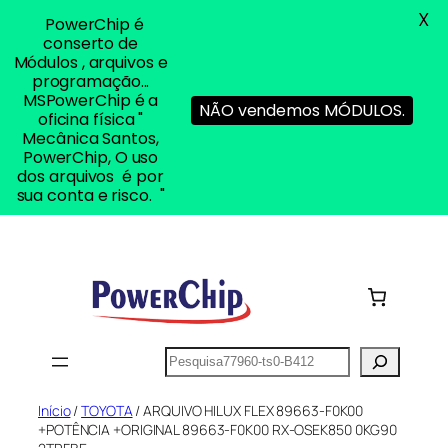
X
PowerChip é
conserto de
Módulos , arquivos e
programação...
MSPowerChip é a
NÃO vendemos MÓDULOS.
oficina física "
Mecânica Santos,
PowerChip, O uso
dos arquivos é por
sua conta e risco. "
Pular
para
o
conteúdo
Pesquisar
Início
/
TOYOTA
/ ARQUIVO HILUX FLEX 89663-F0K00
+POTÊNCIA +ORIGINAL 89663-F0K00 RX-OSEK850 0KG90