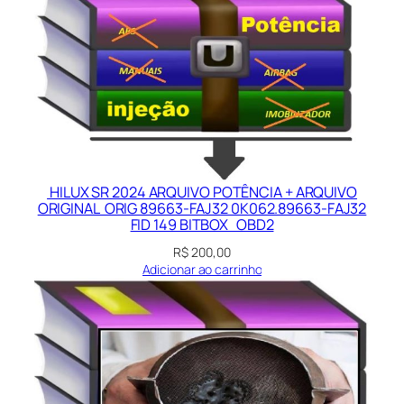
i
d
a
d
e
HILUX SR 2024 ARQUIVO POTÊNCIA + ARQUIVO
ORIGINAL ORIG 89663-FAJ32 0K062.89663-FAJ32
FID 149 BITBOX OBD2
R$
200,00
Adicionar ao carrinho