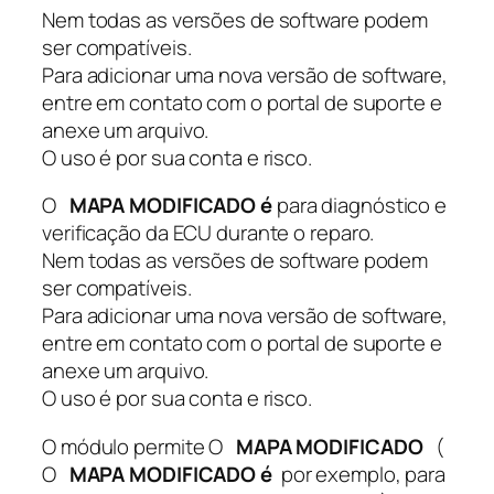
Nem todas as versões de software podem
6
ser compatíveis.
6
Para adicionar uma nova versão de software,
3
entre em contato com o portal de suporte e
-
anexe um arquivo.
F
O uso é por sua conta e risco.
0
K
O
MAPA MODIFICADO é
para diagnóstico e
0
verificação da ECU durante o reparo.
0
Nem todas as versões de software podem
R
ser compatíveis.
X
Para adicionar uma nova versão de software,
-
entre em contato com o portal de suporte e
O
anexe um arquivo.
S
O uso é por sua conta e risco.
E
K
O módulo permite O
MAPA MODIFICADO
(
8
O
MAPA MODIFICADO é
por exemplo, para