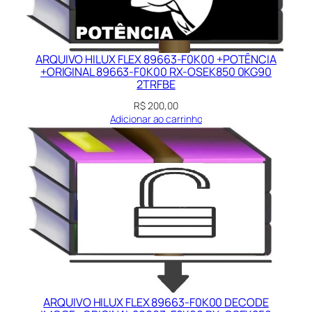
ARQUIVO HILUX FLEX 89663-F0K00 +POTÊNCIA
+ORIGINAL 89663-F0K00 RX-OSEK850 0KG90
2TRFBE
R$
200,00
Adicionar ao carrinho
ARQUIVO HILUX FLEX 89663-F0K00 DECODE