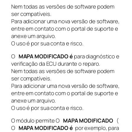
I
Nem todas as versões de software podem
G
ser compatíveis.
I
Para adicionar uma nova versão de software,
N
entre em contato com o portal de suporte e
A
anexe um arquivo.
L
O uso é por sua conta e risco.
8
9
O
MAPA MODIFICADO é
para diagnóstico e
6
verificação da ECU durante o reparo.
6
Nem todas as versões de software podem
3
ser compatíveis.
-
Para adicionar uma nova versão de software,
F
entre em contato com o portal de suporte e
0
anexe um arquivo.
K
O uso é por sua conta e risco.
0
0
O módulo permite O
MAPA MODIFICADO
(
R
O
MAPA MODIFICADO é
por exemplo, para