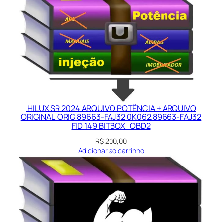
B
E
q
u
a
n
t
i
d
HILUX SR 2024 ARQUIVO POTÊNCIA + ARQUIVO
a
ORIGINAL ORIG 89663-FAJ32 0K062.89663-FAJ32
FID 149 BITBOX OBD2
d
e
R$
200,00
Adicionar ao carrinho