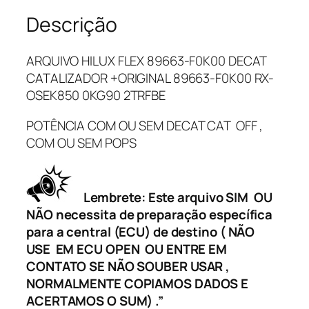
X
Descrição
F
L
ARQUIVO HILUX FLEX 89663-F0K00 DECAT
E
CATALIZADOR +ORIGINAL 89663-F0K00 RX-
X
OSEK850 0KG90 2TRFBE
8
9
POTÊNCIA COM OU SEM DECAT CAT OFF ,
6
COM OU SEM POPS
6
3
-
Lembrete: Este arquivo SIM OU
F
NÃO necessita de preparação específica
0
para a central (ECU) de destino ( NÃO
K
USE EM ECU OPEN OU ENTRE EM
0
CONTATO SE NÃO SOUBER USAR ,
0
NORMALMENTE COPIAMOS DADOS E
D
ACERTAMOS O SUM) .”