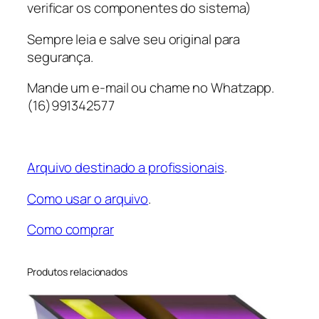
X
verificar os componentes do sistema)
-
Sempre leia e salve seu original para
O
segurança.
S
E
Mande um e-mail ou chame no Whatzapp.
K
(16)991342577
8
5
0
0
Arquivo destinado a profissionais
.
K
Como usar o arquivo
.
G
9
Como comprar
0
2
T
Produtos relacionados
R
F