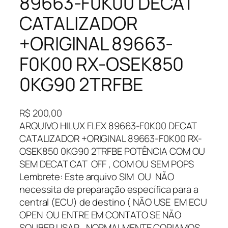
89663-F0K00 DECAT
CATALIZADOR
+ORIGINAL 89663-
F0K00 RX-OSEK850
0KG90 2TRFBE
R$
200,00
ARQUIVO HILUX FLEX 89663-F0K00 DECAT
CATALIZADOR +ORIGINAL 89663-F0K00 RX-
OSEK850 0KG90 2TRFBE POTÊNCIA COM OU
SEM DECAT CAT OFF , COM OU SEM POPS
Lembrete: Este arquivo SIM OU NÃO
necessita de preparação específica para a
central (ECU) de destino ( NÃO USE EM ECU
OPEN OU ENTRE EM CONTATO SE NÃO
SOUBER USAR , NORMALMENTE COPIAMOS