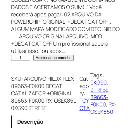
DADOS E ACERTAMOS O SUM) .” Você
receberá após pagar: 02 ARQUIVO DA
POWERCHIP ORIGINAL +DECAT CAT OFF ,
ALGUM MAPA MODIFICADO COM DTC INIBIDO
.. ARQUIVO ORIGINAL ARQUIVO MOD
+DECAT CAT OFF Um profissional saberá
utilizar isso , ou após…
A
Adicionar ao carrinho
R
Q
Tags:
SKU:
ARQUIVO HILUX FLEX
Cat
U
0KG90
, 
89663-F0K00 DECAT
ego
I
2TRFBE
, 
CATALIZADOR +ORIGINAL
ry:
V
89663-
89663-F0K00 RX-OSEK850
TOY
O
F0K00
, 
RX-
0KG90 2TRFBE
OTA
H
OSEK850
I
Descrição
L
U