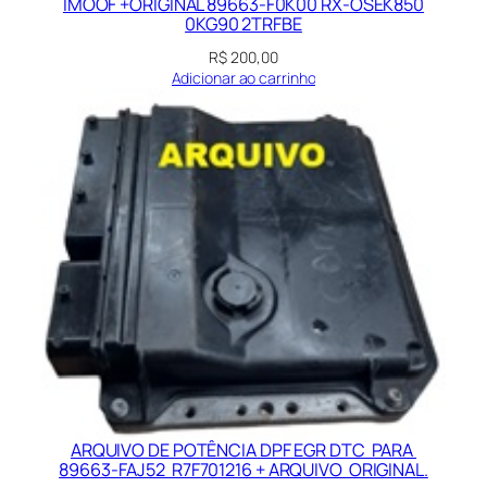
IMOOF +ORIGINAL 89663-F0K00 RX-OSEK850
0KG90 2TRFBE
R$
200,00
Adicionar ao carrinho
ARQUIVO DE POTÊNCIA DPF EGR DTC PARA
89663-FAJ52 R7F701216 + ARQUIVO ORIGINAL.