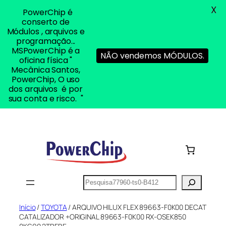
X
PowerChip é
conserto de
Módulos , arquivos e
programação...
MSPowerChip é a
NÃO vendemos MÓDULOS.
oficina física "
Mecânica Santos,
PowerChip, O uso
dos arquivos é por
sua conta e risco. "
Pular
para
o
conteúdo
Pesquisar
Início
/
TOYOTA
/ ARQUIVO HILUX FLEX 89663-F0K00 DECAT
CATALIZADOR +ORIGINAL 89663-F0K00 RX-OSEK850