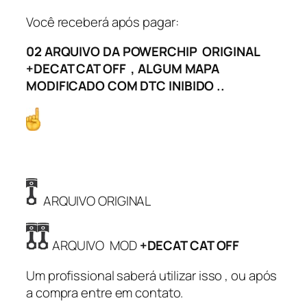
E
C
Você receberá após pagar:
A
02 ARQUIVO DA POWERCHIP ORIGINAL
T
+DECAT CAT OFF , ALGUM MAPA
C
MODIFICADO COM DTC INIBIDO ..
A
T
A
L
I
Z
A
ARQUIVO ORIGINAL
D
O
R
ARQUIVO MOD
+DECAT CAT OFF
+
Um profissional saberá utilizar isso , ou após
O
a compra entre em contato.
R