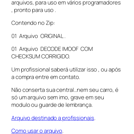
arquivos, para uso em vários programadores
3
, pronto para uso .
9
1
Contendo no Zip:
1
01 Arquivo ORIGINAL .
0
0
01 Arquivo DECODE IMOOF COM
4
CHECKSUM CORRIGIDO.
0
6
Um profissional saberá utilizar isso , ou após
5
a compra entre em contato.
m
e
Não conserta sua central…nem seu carro, é
g
só um arquivo sem imo, grave em seu
1
modulo ou guarde de lembrança.
7
Arquivo destinado a profissionais
.
.
9
Como usar o arquivo
.
.