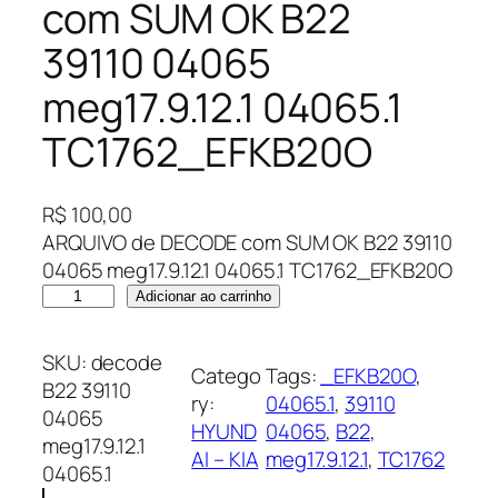
com SUM OK B22
39110 04065
meg17.9.12.1 04065.1
TC1762_EFKB20O
R$
100,00
ARQUIVO de DECODE com SUM OK B22 39110
04065 meg17.9.12.1 04065.1 TC1762_EFKB20O
A
Adicionar ao carrinho
R
Q
SKU:
decode
Catego
Tags:
_EFKB20O
, 
U
B22 39110
ry:
04065.1
, 
39110
I
04065
HYUND
04065
, 
B22
, 
V
meg17.9.12.1
AI – KIA
meg17.9.12.1
, 
TC1762
O
04065.1
d