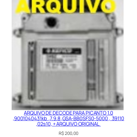
ARQUIVO DE DECODE PARA PICANTO 1.0
,9001040431kb ,7.9.8 ,GSA-BB0SFS0-5000 , 39110
,02s10, + ARQUIVO ORIGINAL
R$
200,00