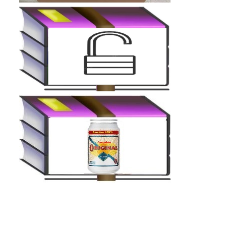
E
F
K
B
2
0
O
q
u
a
n
t
i
d
a
d
e