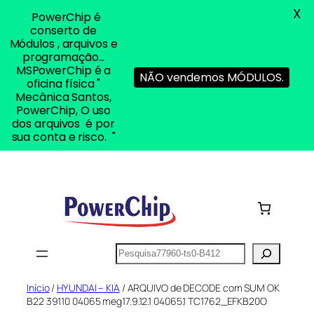
X
PowerChip é
conserto de
Módulos , arquivos e
programação...
MSPowerChip é a
NÃO vendemos MÓDULOS.
oficina física "
Mecânica Santos,
PowerChip, O uso
dos arquivos é por
sua conta e risco. "
Pular
para
o
conteúdo
Pesquisar
Início
/
HYUNDAI – KIA
/ ARQUIVO de DECODE com SUM OK
B22 39110 04065 meg17.9.12.1 04065.1 TC1762_EFKB20O