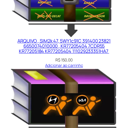
ARQUIVO , SIM2k 47, 5WY1c91C 391400 23821
6650074010000 , KR77205404 7CDR55
KR77205184 KR77205404 111029233351HA7
R$
150,00
Adicionar ao carrinho