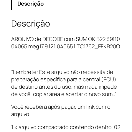
Descrição
e
D
E
Descrição
C
O
ARQUIVO de DECODE com SUM OK B22 39110
D
04065 meg17.9.12.1 04065.1 TC1762_EFKB20O
E
c
o
m
“Lembrete: Este arquivo não necessita de
S
preparação específica para a central (ECU)
U
de destino antes do uso, mas nada impede
M
de você copiar área e acertar o novo sum..”
O
Você recebera após pagar, um link com o
K
arquivo:
B
2
1 x arquivo compactado contendo dentro 02
2