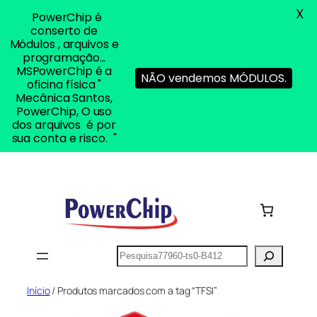
X
PowerChip é
conserto de
Módulos , arquivos e
programação...
MSPowerChip é a
NÃO vendemos MÓDULOS.
oficina física "
Mecânica Santos,
PowerChip, O uso
dos arquivos é por
sua conta e risco. "
Pular
para
o
conteúdo
Pesquisar
Início
/ Produtos marcados com a tag “TFSI”