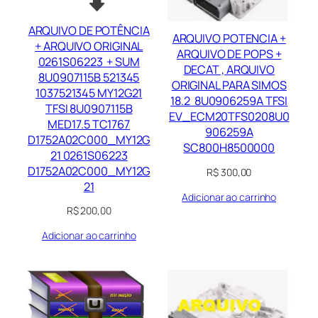
ARQUIVO DE POTÊNCIA
ARQUIVO POTENCIA +
+ ARQUIVO ORIGINAL
ARQUIVO DE POPS +
0261S06223 + SUM
DECAT , ARQUIVO
8U0907115B 521345
ORIGINAL PARA SIMOS
1037521345 MY12G21
18.2 8U0906259A TFSI
TFSI 8U0907115B
EV_ECM20TFS0208U0
MED17.5 TC1767
906259A
D1752A02C000_MY12G
SC800H8500000
21 0261S06223
D1752A02C000_MY12G
R$
300,00
21
Adicionar ao carrinho
R$
200,00
Adicionar ao carrinho