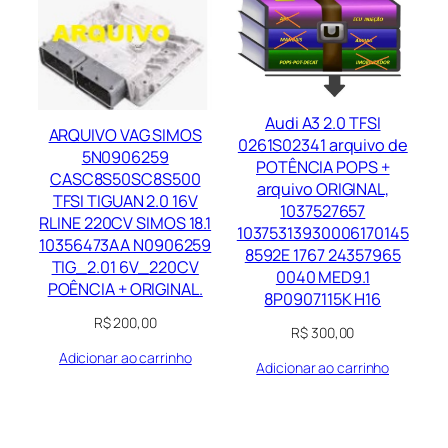
Audi A3 2.0 TFSI
ARQUIVO VAG SIMOS
0261S02341 arquivo de
5N0906259
POTÊNCIA POPS +
CASC8S50SC8S500
arquivo ORIGINAL,
TFSI TIGUAN 2.0 16V
1037527657
RLINE 220CV SIMOS 18.1
10375313930006170145
10356473AA N0906259
8592E 1767 24357965
TIG_2.01 6V_220CV
0040 MED9.1
POÊNCIA + ORIGINAL.
8P0907115K H16
R$
200,00
R$
300,00
Adicionar ao carrinho
Adicionar ao carrinho