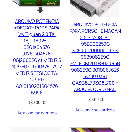
ARQUIVO POTENCIA
ARQUIVO POTÊNCIA
+DECAT+ POPS PARA
PARA PORSCHE MACAN
Vw Tiguan 2.0 Tsi
2.0 SIMOS 18.1
06j906026ct
95B906259C
0261s04576
SC800L7000000 TFSI
,0261s04576
95B906259C
06j906026 ct MED17.5
EV_ECM20TFS02095B
1037507917 1037507917
906259C 001006J623
MED17.5 TFSI CCTA-
SC110 0381
NJ9E17
CASC8L70SC8L700 +
A010100261S04576
ARQUIVO ORIGINAL.
6996
R$
300,00
R$
300,00
Adicionar ao carrinho
Adicionar ao carrinho