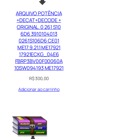
ARQUIVO POTÊNCIA
+DECAT+DECODE +
ORIGINAL. 0 261 S10
6D6 3910104013
0261S106D6 CE01
ME17.9.21.1 ME17921
17921ECKG_04E6
FBRP3BV00F00060A
10SW094193 ME17921
R$
300,00
Adicionar ao carrinho