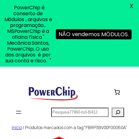
X
PowerChip é
conserto de
Módulos , arquivos e
programação...
MSPowerChip é a
NÃO vendemos MÓDULOS.
oficina física "
Mecânica Santos,
PowerChip, O uso
dos arquivos é por
sua conta e risco. "
Pular
para
o
conteúdo
Pesquisar
Início
/ Produtos marcados com a tag “FBRP3BV00F00060A”