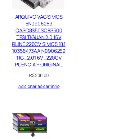
ARQUIVO VAG SIMOS
5N0906259
CASC8S50SC8S500
TFSI TIGUAN 2.0 16V
RLINE 220CV SIMOS 18.1
10356473AA N0906259
TIG_2.01 6V_220CV
POÊNCIA + ORIGINAL.
R$
200,00
Adicionar ao carrinho