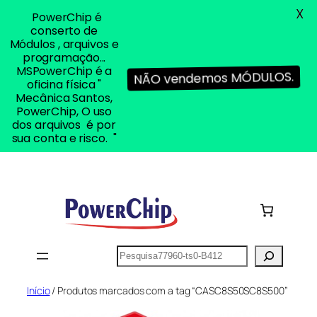
X
PowerChip é
conserto de
Módulos , arquivos e
programação...
MSPowerChip é a
NÃO vendemos MÓDULOS.
oficina física "
Mecânica Santos,
PowerChip, O uso
dos arquivos é por
sua conta e risco. "
Pular
para
o
conteúdo
Pesquisar
Início
/ Produtos marcados com a tag “CASC8S50SC8S500”