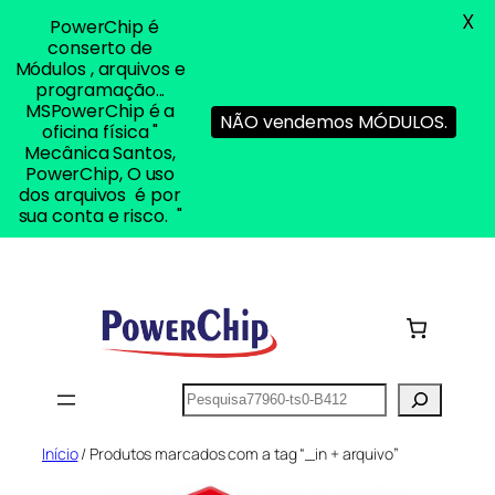
X
PowerChip é
conserto de
Módulos , arquivos e
programação...
MSPowerChip é a
NÃO vendemos MÓDULOS.
oficina física "
Mecânica Santos,
PowerChip, O uso
dos arquivos é por
sua conta e risco. "
Pular
para
o
conteúdo
Pesquisar
Início
/ Produtos marcados com a tag “_in + arquivo”