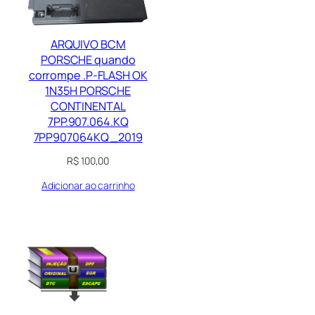
ARQUIVO BCM
PORSCHE quando
corrompe .P-FLASH OK
1N35H PORSCHE
CONTINENTAL
7PP.907.064.KQ
7PP907064KQ _2019
R$
100,00
Adicionar ao carrinho