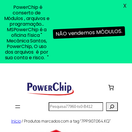
X
PowerChip é
conserto de
Módulos , arquivos e
programação...
MSPowerChip é a
NÃO vendemos MÓDULOS.
oficina física "
Mecânica Santos,
PowerChip, O uso
dos arquivos é por
sua conta e risco. "
Pular
para
o
conteúdo
Pesquisar
Início
/ Produtos marcados com a tag “7PP.907.064.KQ”