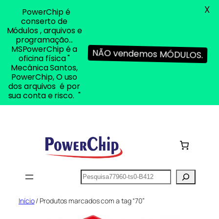
X
PowerChip é
conserto de
Módulos , arquivos e
programação...
MSPowerChip é a
NÃO vendemos MÓDULOS.
oficina física "
Mecânica Santos,
PowerChip, O uso
dos arquivos é por
sua conta e risco. "
Pular
para
o
conteúdo
Pesquisar
Início
/ Produtos marcados com a tag “70”