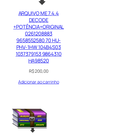
ARQUIVO ME 7.4.4
DECODE
+POTÊNCIA+ORIGINAL
0261208883
9658552580 70 HU-
PHV-1HW 104B4S03
1037379153 9864310
HA98520
R$
200,00
Adicionar ao carrinho