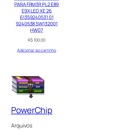
PARA FRM3R PL2 E89
E9X LED XE 26
61359240531 01
9240538 SW132001
HW07
R$
100,00
Adicionar ao carrinho
PowerChip
Arquivos