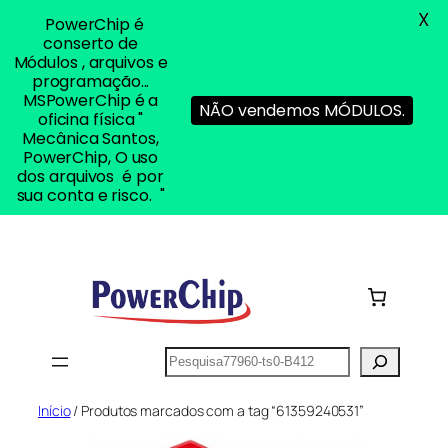
X
PowerChip é
conserto de
Módulos , arquivos e
programação...
MSPowerChip é a
NÃO vendemos MÓDULOS.
oficina física "
Mecânica Santos,
PowerChip, O uso
dos arquivos é por
sua conta e risco. "
Pular
para
o
conteúdo
Pesquisar
Início
/ Produtos marcados com a tag “61359240531”