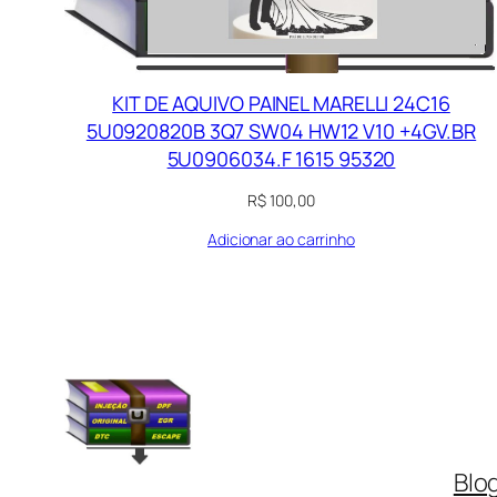
KIT DE AQUIVO PAINEL MARELLI 24C16
5U0920820B 3Q7 SW04 HW12 V10 +4GV.BR
5U0906034.F 1615 95320
R$
100,00
Adicionar ao carrinho
Blo