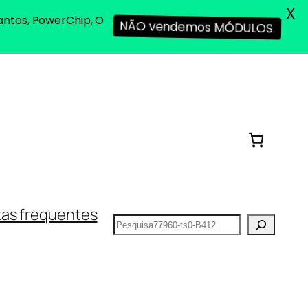
X
antos, PowerChip, O
NÃO vendemos MÓDULOS.
as frequentes
Pesquisar