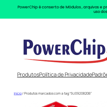
PowerChip é conserto de Módulos , arquivos e pr
uso dos
Pular
para
o
conteúdo
Produtos
Política de Privacidade
Padrõ
Início
/ Produtos marcados com a tag “5U0920820B”