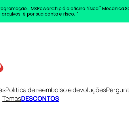
ogramação... MSPowerChip é a oficina física " Mecânica S
 arquivos é por sua conta e risco. "
es
Política de reembolso e devoluções
Pergunt
Temas
DESCONTOS