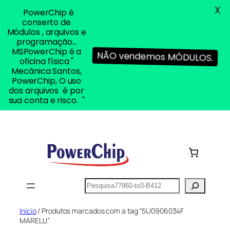
X
PowerChip é
conserto de
Módulos , arquivos e
programação...
MSPowerChip é a
NÃO vendemos MÓDULOS.
oficina física "
Mecânica Santos,
PowerChip, O uso
dos arquivos é por
sua conta e risco. "
Pular
para
o
conteúdo
Pesquisar
Início
/ Produtos marcados com a tag “5U0906034F
MARELLI”