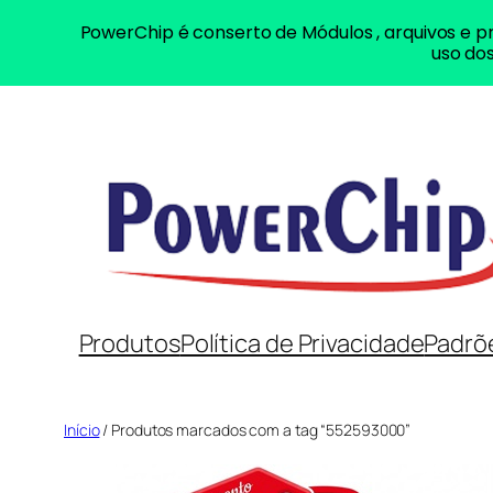
PowerChip é conserto de Módulos , arquivos e pr
uso dos
Pular
para
o
conteúdo
Produtos
Política de Privacidade
Padrõ
Início
/ Produtos marcados com a tag “552593000”