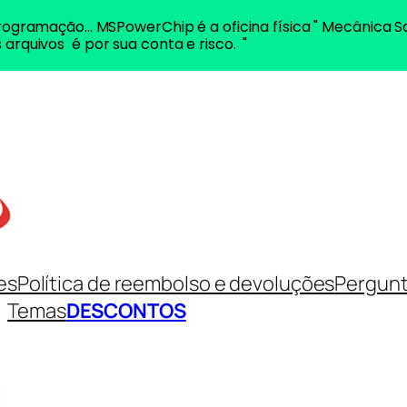
ogramação... MSPowerChip é a oficina física " Mecânica S
 arquivos é por sua conta e risco. "
es
Política de reembolso e devoluções
Pergunt
Temas
DESCONTOS