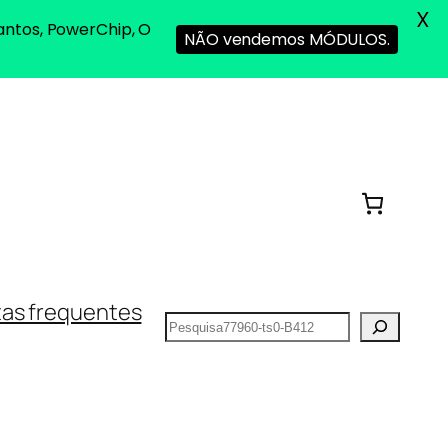
X
antos, PowerChip, O
NÃO vendemos MÓDULOS.
as frequentes
Pesquisar