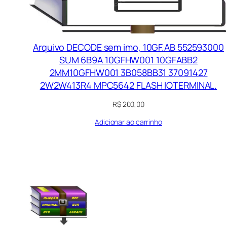
Arquivo DECODE sem imo, 10GF.AB 552593000
SUM 6B9A 10GFHW001 10GFABB2
2MM10GFHW001 3B058BB31 37091427
2W2W413R4 MPC5642 FLASH IOTERMINAL.
R$
200,00
Adicionar ao carrinho