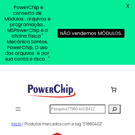
X
PowerChip é
conserto de
Módulos , arquivos e
programação...
MSPowerChip é a
NÃO vendemos MÓDULOS.
oficina física "
Mecânica Santos,
PowerChip, O uso
dos arquivos é por
sua conta e risco. "
Pular
para
o
conteúdo
Pesquisar
Início
/ Produtos marcados com a tag “51880402”