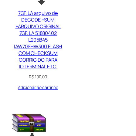
7GF. LA arquivo de
DECODE +SUM
+ARQUIVO ORIGINAL
7GF. LA 51880402
L205B45
IAW7GFHW300 FLASH
COM CHECKSUM
CORRIGIDO PARA
IOTERMINAL ETC.
R$
100,00
Adicionar ao carrinho