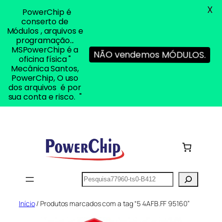
X
PowerChip é
conserto de
Módulos , arquivos e
programação...
MSPowerChip é a
NÃO vendemos MÓDULOS.
oficina física "
Mecânica Santos,
PowerChip, O uso
dos arquivos é por
sua conta e risco. "
Pular
para
o
conteúdo
Pesquisar
Início
/ Produtos marcados com a tag “5 4AFB.FF 95160”