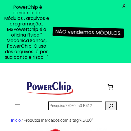
X
PowerChip é
conserto de
Módulos , arquivos e
programação...
MSPowerChip é a
NÃO vendemos MÓDULOS.
oficina física "
Mecânica Santos,
PowerChip, O uso
dos arquivos é por
sua conta e risco. "
Pular
para
o
conteúdo
Pesquisar
Início
/ Produtos marcados com a tag “4JA00”