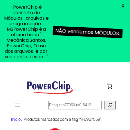
X
PowerChip é
conserto de
Módulos , arquivos e
programação...
MSPowerChip é a
NÃO vendemos MÓDULOS.
oficina física "
Mecânica Santos,
PowerChip, O uso
dos arquivos é por
sua conta e risco. "
Pular
para
o
conteúdo
Pesquisar
Início
/ Produtos marcados com a tag “4F0907559”