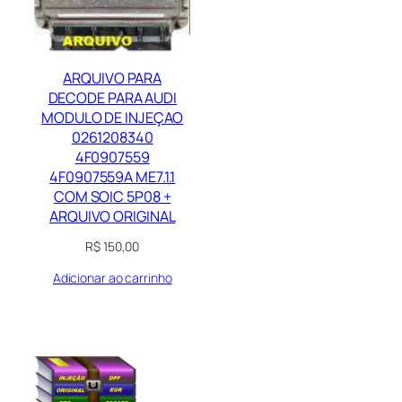
ARQUIVO PARA
DECODE PARA AUDI
MODULO DE INJEÇAO
0261208340
4F0907559
4F0907559A ME7.1.1
COM SOIC 5P08 +
ARQUIVO ORIGINAL
R$
150,00
Adicionar ao carrinho