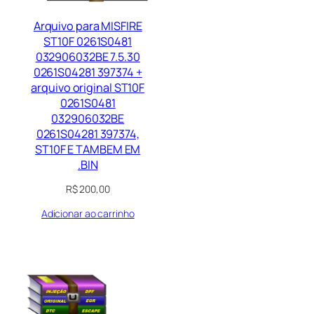
Arquivo para MISFIRE
ST10F 0261S0481
032906032BE 7.5.30
0261S04281 397374 +
arquivo original ST10F
0261S0481
032906032BE
0261S04281 397374,
ST10F E TAMBEM EM
.BIN
R$
200,00
Adicionar ao carrinho