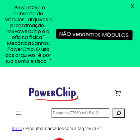
X
PowerChip é
conserto de
Módulos , arquivos e
programação...
MSPowerChip é a
NÃO vendemos MÓDULOS.
oficina física "
Mecânica Santos,
PowerChip, O uso
dos arquivos é por
sua conta e risco. "
Pular
para
o
conteúdo
Pesquisar
Início
/ Produtos marcados com a tag “397374”