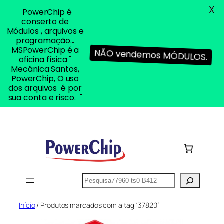
X
PowerChip é
conserto de
Módulos , arquivos e
programação...
MSPowerChip é a
NÃO vendemos MÓDULOS.
oficina física "
Mecânica Santos,
PowerChip, O uso
dos arquivos é por
sua conta e risco. "
Pular
para
o
conteúdo
Pesquisar
Início
/ Produtos marcados com a tag “37820”