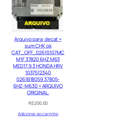
Arquivo para decat +
sum CHK ok
CAT_OFF_0261S107MC
M1F 37820 6HZ M63
MED17.9.3 HONDA HRV
1037512340
0261B18059 37805-
6HZ-M630 + ARQUIVO
ORIGINAL.
R$
200,00
Adicionar ao carrinho