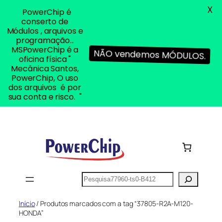
X
PowerChip é
conserto de
Módulos , arquivos e
programação...
MSPowerChip é a
NÃO vendemos MÓDULOS.
oficina física "
Mecânica Santos,
PowerChip, O uso
dos arquivos é por
sua conta e risco. "
Pular
para
o
conteúdo
Pesquisar
Início
/ Produtos marcados com a tag “37805-R2A-M120-
HONDA”