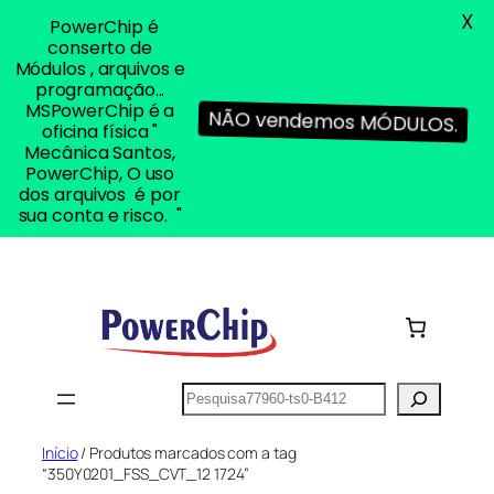
X
PowerChip é
conserto de
Módulos , arquivos e
programação...
MSPowerChip é a
NÃO vendemos MÓDULOS.
oficina física "
Mecânica Santos,
PowerChip, O uso
dos arquivos é por
sua conta e risco. "
Pular
para
o
conteúdo
Pesquisar
Início
/ Produtos marcados com a tag
“350Y0201_FSS_CVT_12 1724”