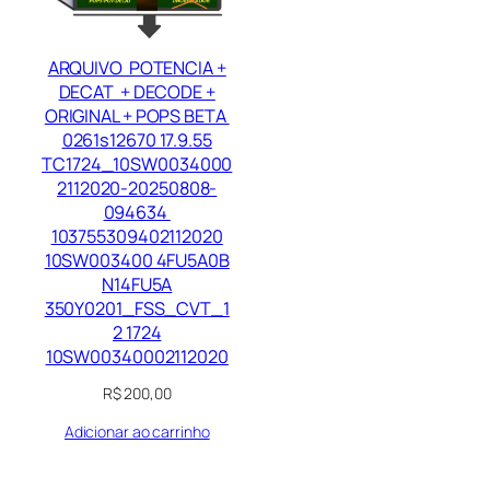
ARQUIVO POTENCIA +
DECAT + DECODE +
ORIGINAL + POPS BETA
0261s12670 17.9.55
TC1724_10SW0034000
2112020-20250808-
094634
103755309402112020
10SW003400 4FU5A0B
N14FU5A
350Y0201_FSS_CVT_1
2 1724
10SW00340002112020
R$
200,00
Adicionar ao carrinho