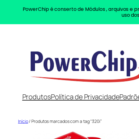
PowerChip é conserto de Módulos , arquivos e pr
uso dos
Pular
para
o
conteúdo
Produtos
Política de Privacidade
Padrõ
Início
/ Produtos marcados com a tag “320i”