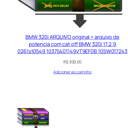
BMW 320i ARQUIVO original + arquivo de
potencia com cat off BMW 320i 17.2.9
0261s10549 10375401149VT9EF0B 10SW017243
R$
300,00
Adicionar ao carrinho