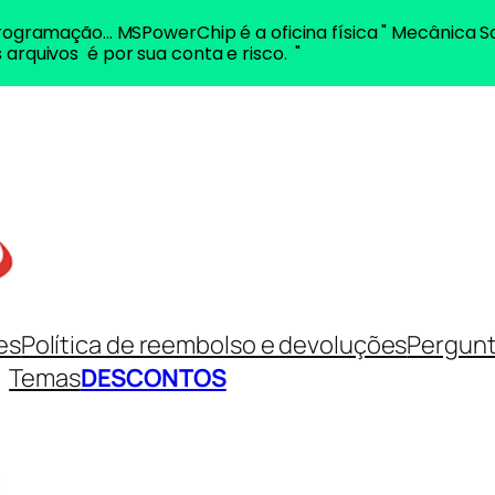
ogramação... MSPowerChip é a oficina física " Mecânica S
 arquivos é por sua conta e risco. "
es
Política de reembolso e devoluções
Pergunt
Temas
DESCONTOS