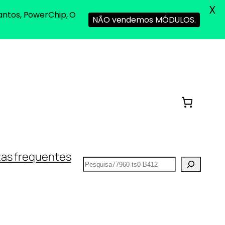
X
antos, PowerChip, O
NÃO vendemos MÓDULOS.
as frequentes
Pesquisar