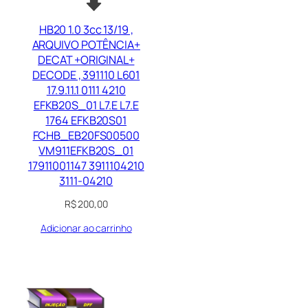
HB20 1.0 3cc 13/19 ,
ARQUIVO POTÊNCIA+
DECAT +ORIGINAL+
DECODE , 391110 L601
17.9.11.1 0111 4210
EFKB20S_01 L7.E L7.E
1764 EFKB20S01
FCHB_EB20FS00500
VM911EFKB20S_01
17911001147 3911104210
3111-04210
R$
200,00
Adicionar ao carrinho