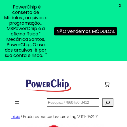
X
PowerChip é
conserto de
Módulos , arquivos e
programação...
MSPowerChip é a
NÃO vendemos MÓDULOS.
oficina física "
Mecânica Santos,
PowerChip, O uso
dos arquivos é por
sua conta e risco. "
Pular
para
o
conteúdo
Pesquisar
Início
/ Produtos marcados com a tag “3111-04210”