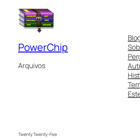
Blo
PowerChip
Sob
Per
Arquivos
Aut
His
Ter
Este
Twenty Twenty-Five