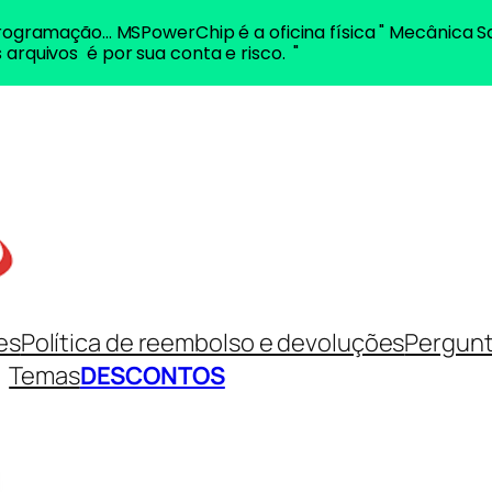
ogramação... MSPowerChip é a oficina física " Mecânica S
 arquivos é por sua conta e risco. "
es
Política de reembolso e devoluções
Pergunt
Temas
DESCONTOS