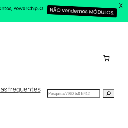
X
antos, PowerChip, O
NÃO vendemos MÓDULOS.
as frequentes
Pesquisar