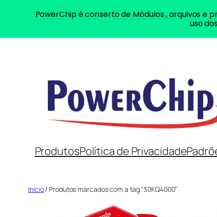
PowerChip é conserto de Módulos , arquivos e pr
uso dos
Pular
para
o
conteúdo
Produtos
Política de Privacidade
Padrõ
Início
/ Produtos marcados com a tag “30KQ4000”