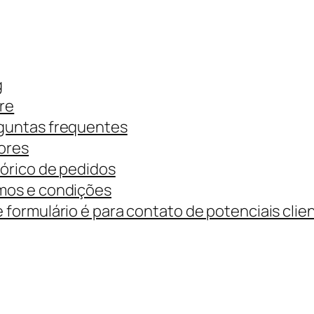
g
re
guntas frequentes
ores
tórico de pedidos
mos e condições
 formulário é para contato de potenciais clie