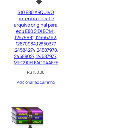
S10 E80 ARQUIVO
potência decat e
arquivo original para
ecu E80 SIDI ECM ,
12679981, 12666362,
12670934,12650377
,24584274,24587978,
24588027, 24587937,
MPC90FLFAC044FFF
R$
150,00
Adicionar ao carrinho