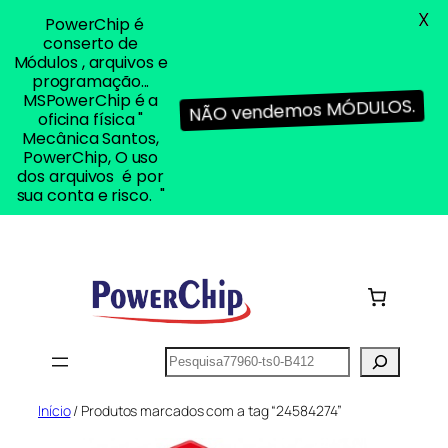
X
PowerChip é
conserto de
Módulos , arquivos e
programação...
MSPowerChip é a
NÃO vendemos MÓDULOS.
oficina física "
Mecânica Santos,
PowerChip, O uso
dos arquivos é por
sua conta e risco. "
Pular
para
o
conteúdo
Pesquisar
Início
/ Produtos marcados com a tag “24584274”