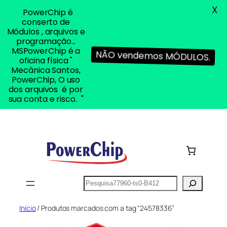
X
PowerChip é
conserto de
Módulos , arquivos e
programação...
MSPowerChip é a
NÃO vendemos MÓDULOS.
oficina física "
Mecânica Santos,
PowerChip, O uso
dos arquivos é por
sua conta e risco. "
Pular
para
o
conteúdo
Pesquisar
Início
/ Produtos marcados com a tag “24578336”