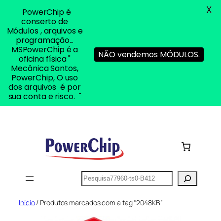
X
PowerChip é
conserto de
Módulos , arquivos e
programação...
MSPowerChip é a
NÃO vendemos MÓDULOS.
oficina física "
Mecânica Santos,
PowerChip, O uso
dos arquivos é por
sua conta e risco. "
Pular
para
o
conteúdo
Pesquisar
Início
/ Produtos marcados com a tag “2048KB”