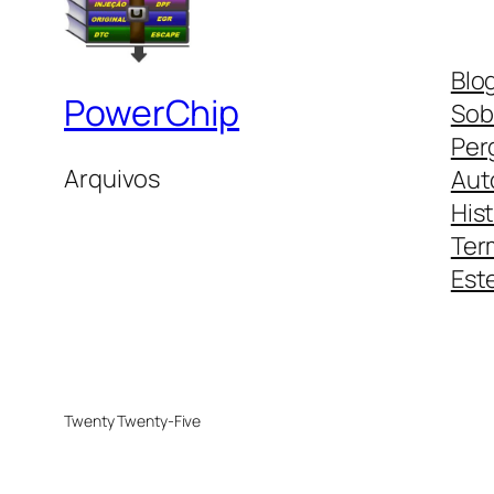
Blo
PowerChip
Sob
Per
Arquivos
Aut
His
Ter
Este
Twenty Twenty-Five