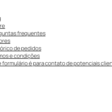
g
re
guntas frequentes
ores
tórico de pedidos
mos e condições
 formulário é para contato de potenciais clie