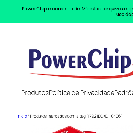
PowerChip é conserto de Módulos , arquivos e pr
uso dos
Pular
para
o
conteúdo
Produtos
Política de Privacidade
Padrõ
Início
/ Produtos marcados com a tag “17921ECKG_04E6”