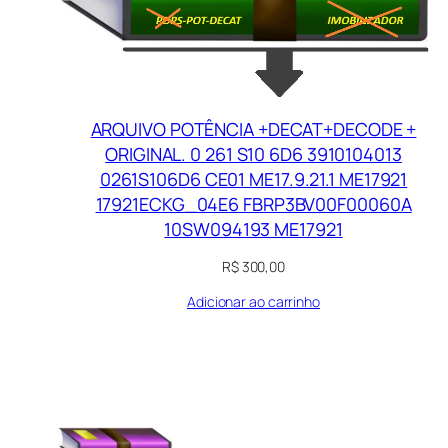
ARQUIVO POTÊNCIA +DECAT+DECODE +
ORIGINAL. 0 261 S10 6D6 3910104013
0261S106D6 CE01 ME17.9.21.1 ME17921
17921ECKG_04E6 FBRP3BV00F00060A
10SW094193 ME17921
R$
300,00
Adicionar ao carrinho