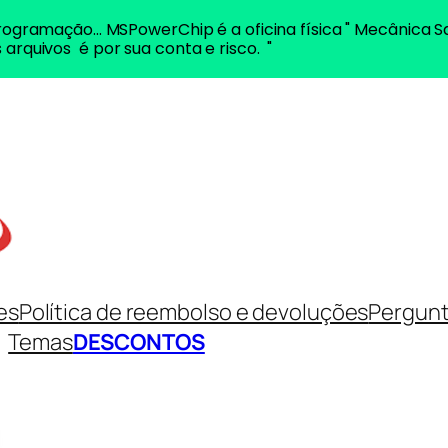
ogramação... MSPowerChip é a oficina física " Mecânica S
 arquivos é por sua conta e risco. "
es
Política de reembolso e devoluções
Pergunt
Temas
DESCONTOS