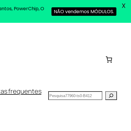
X
antos, PowerChip, O
NÃO vendemos MÓDULOS.
as frequentes
Pesquisar