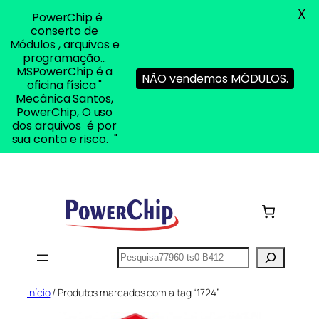
X
PowerChip é
conserto de
Módulos , arquivos e
programação...
MSPowerChip é a
NÃO vendemos MÓDULOS.
oficina física "
Mecânica Santos,
PowerChip, O uso
dos arquivos é por
sua conta e risco. "
Pular
para
o
conteúdo
Pesquisar
Início
/ Produtos marcados com a tag “1724”