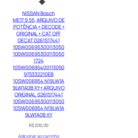
NISSAN Bosch
ME17.9.55, ARQUIVO DE
POTÊNCIA + DECODE +
ORIGINAL + CAT OFF
DECAT 0261S17441
10SW00695300113050
10SW00695300113050
1724
10SW00695400113050
975332210EB
10SW006954 N19LW1A
9LW1A0B XY+ ARQUIVO
ORIGINAL 0261S17441
10SW00695300113050
10SW006954 N19LW1A
9LW1A0B XY
R$
200,00
Adicionar ao carrinho