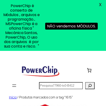
X
PowerChip é
conserto de
Módulos , arquivos e
programação...
MSPowerChip é a
NÃO vendemos MÓDULOS.
oficina física "
Mecânica Santos,
PowerChip, O uso
dos arquivos é por
sua conta e risco. "
Pular
para
o
conteúdo
Pesquisar
Início
/ Produtos marcados com a tag “1615”