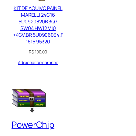
KIT DE AQUIVO PAINEL
MARELLI 24C16
5U0920820B 3Q7
SW04 HW12 V10
+4GV.BR 5U0906034.F
1615 95320
R$
100,00
Adicionar ao carrinho
PowerChip