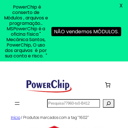
X
PowerChip é
conserto de
Módulos , arquivos e
programação...
MSPowerChip é a
NÃO vendemos MÓDULOS.
oficina física "
Mecânica Santos,
PowerChip, O uso
dos arquivos é por
sua conta e risco. "
Pular
para
o
conteúdo
Pesquisar
Início
/ Produtos marcados com a tag “1602”