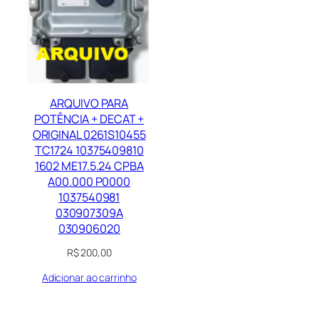
ARQUIVO PARA
POTÊNCIA + DECAT +
ORIGINAL 0261S10455
TC1724 10375409810
1602 ME17.5.24 CPBA
A00.000 P0000
1037540981
030907309A
030906020
R$
200,00
Adicionar ao carrinho