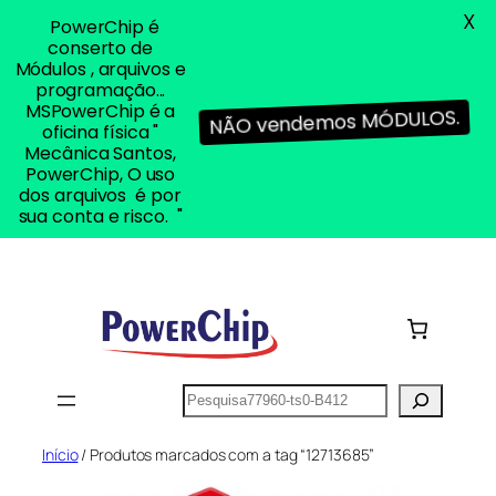
X
PowerChip é
conserto de
Módulos , arquivos e
programação...
MSPowerChip é a
NÃO vendemos MÓDULOS.
oficina física "
Mecânica Santos,
PowerChip, O uso
dos arquivos é por
sua conta e risco. "
Pular
para
o
conteúdo
Pesquisar
Início
/ Produtos marcados com a tag “12713685”