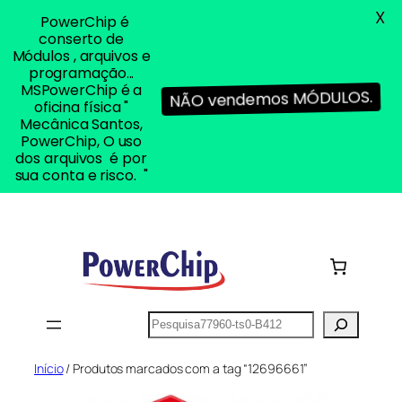
X
PowerChip é
conserto de
Módulos , arquivos e
programação...
MSPowerChip é a
NÃO vendemos MÓDULOS.
oficina física "
Mecânica Santos,
PowerChip, O uso
dos arquivos é por
sua conta e risco. "
Pular
para
o
conteúdo
Pesquisar
Início
/ Produtos marcados com a tag “12696661”