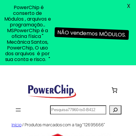
X
PowerChip é
conserto de
Módulos , arquivos e
programação...
MSPowerChip é a
NÃO vendemos MÓDULOS.
oficina física "
Mecânica Santos,
PowerChip, O uso
dos arquivos é por
sua conta e risco. "
Pular
para
o
conteúdo
Pesquisar
Início
/ Produtos marcados com a tag “12695666”