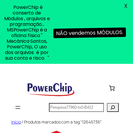
X
PowerChip é
conserto de
Módulos , arquivos e
programação...
MSPowerChip é a
NÃO vendemos MÓDULOS.
oficina física "
Mecânica Santos,
PowerChip, O uso
dos arquivos é por
sua conta e risco. "
Pular
para
o
conteúdo
Pesquisar
Início
/ Produtos marcados com a tag “12645736”