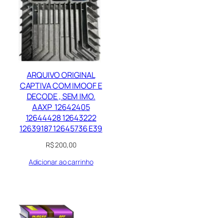
ARQUIVO ORIGINAL
CAPTIVA COM IMOOF E
DECODE , SEM IMO.
AAXP 12642405
12644428 12643222
12639187 12645736 E39
R$
200,00
Adicionar ao carrinho