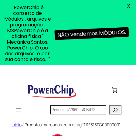
X
PowerChip é
conserto de
Módulos , arquivos e
programação...
MSPowerChip é a
NÃO vendemos MÓDULOS.
oficina física "
Mecânica Santos,
PowerChip, O uso
dos arquivos é por
sua conta e risco. "
Pular
para
o
conteúdo
Pesquisar
Início
/ Produtos marcados com a tag “111F3130G0000000”