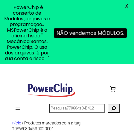
X
PowerChip é
conserto de
Módulos , arquivos e
programação...
MSPowerChip é a
NÃO vendemos MÓDULOS.
oficina física "
Mecânica Santos,
PowerChip, O uso
dos arquivos é por
sua conta e risco. "
Pular
para
o
conteúdo
Pesquisar
Início
/ Produtos marcados com a tag
“10SW080459002000”