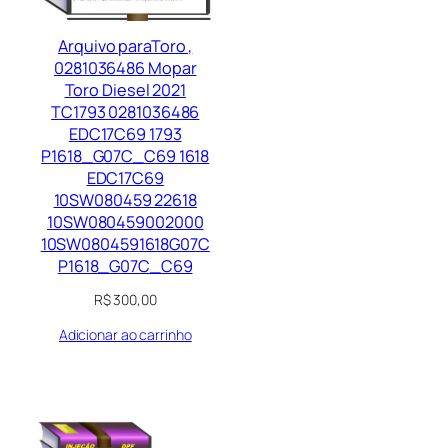
Arquivo paraToro ,
0281036486 Mopar
Toro Diesel 2021
TC1793 0281036486
EDC17C69 1793
P1618_G07C_C69 1618
EDC17C69
10SW080459 22618
10SW080459002000
10SW0804591618G07C
P1618_G07C_C69
R$
300,00
Adicionar ao carrinho