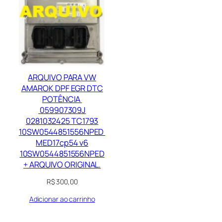
ARQUIVO PARA VW
AMAROK DPF EGR DTC
POTÊNCIA
059907309J
0281032425 TC1793
10SW0544851556NPED
MED17cp54 v6
10SW0544851556NPED
+ ARQUIVO ORIGINAL.
R$
300,00
Adicionar ao carrinho