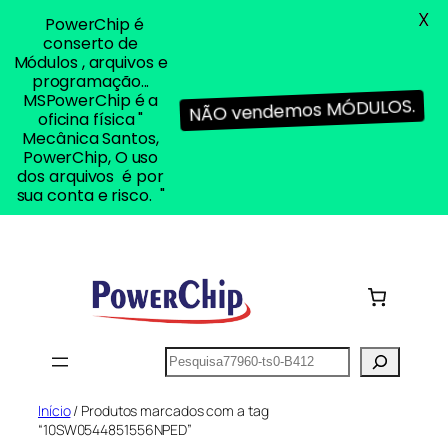
X
PowerChip é
conserto de
Módulos , arquivos e
programação...
MSPowerChip é a
NÃO vendemos MÓDULOS.
oficina física "
Mecânica Santos,
PowerChip, O uso
dos arquivos é por
sua conta e risco. "
Pular
para
o
conteúdo
Pesquisar
Início
/ Produtos marcados com a tag
“10SW0544851556NPED”