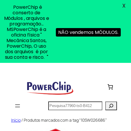
X
PowerChip é
conserto de
Módulos , arquivos e
programação...
MSPowerChip é a
NÃO vendemos MÓDULOS.
oficina física "
Mecânica Santos,
PowerChip, O uso
dos arquivos é por
sua conta e risco. "
Pular
para
o
conteúdo
Pesquisar
Início
/ Produtos marcados com a tag “10SW026686”