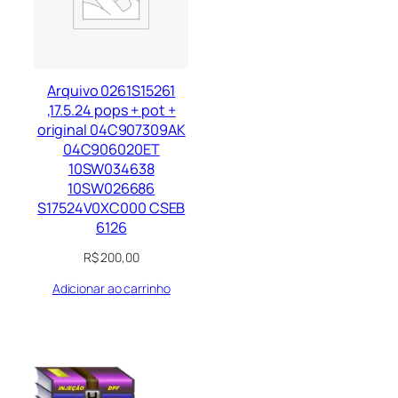
Arquivo 0261S15261
,17.5.24 pops + pot +
original 04C907309AK
04C906020ET
10SW034638
10SW026686
S17524V0XC000 CSEB
6126
R$
200,00
Adicionar ao carrinho