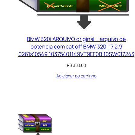
BMW 320i ARQUIVO original + arquivo de
potencia com cat off BMW 320i 17.2.9
0261s10549 10375401149VT9EF0B 10SW017243
R$
300,00
Adicionar ao carrinho