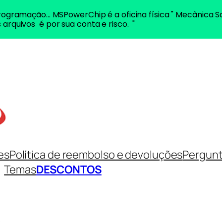
ogramação... MSPowerChip é a oficina física " Mecânica S
 arquivos é por sua conta e risco. "
es
Política de reembolso e devoluções
Pergunt
Temas
DESCONTOS