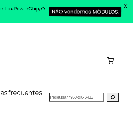
X
antos, PowerChip, O
NÃO vendemos MÓDULOS.
as frequentes
Pesquisar