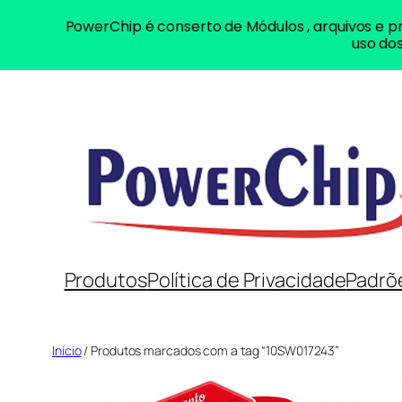
PowerChip é conserto de Módulos , arquivos e pr
uso dos
Pular
para
o
conteúdo
Produtos
Política de Privacidade
Padrõ
Início
/ Produtos marcados com a tag “10SW017243”