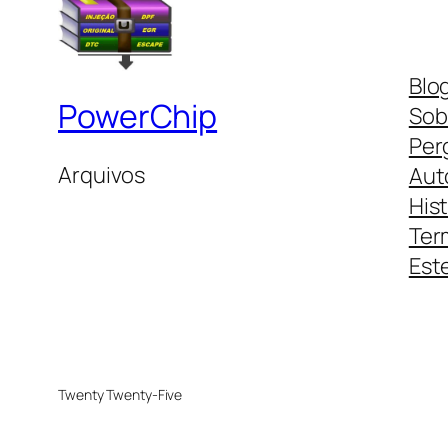
Blo
PowerChip
Sob
Per
Arquivos
Aut
His
Ter
Este
Twenty Twenty-Five