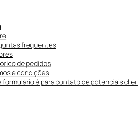
g
re
guntas frequentes
ores
tórico de pedidos
mos e condições
 formulário é para contato de potenciais clie