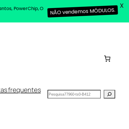
X
antos, PowerChip, O
NÃO vendemos MÓDULOS.
as frequentes
Pesquisar