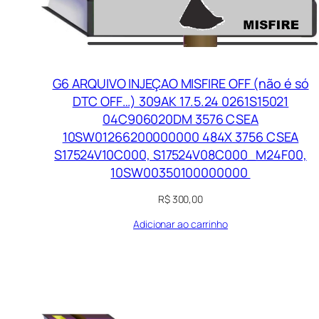
G6 ARQUIVO INJEÇAO MISFIRE OFF (não é só
DTC OFF…) 309AK 17.5.24 0261S15021
04C906020DM 3576 CSEA
10SW01266200000000 484X 3756 CSEA
S17524V10C000, S17524V08C000_M24F00,
10SW00350100000000
R$
300,00
Adicionar ao carrinho