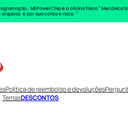
ogramação... MSPowerChip é a oficina física " Mecânica S
 arquivos é por sua conta e risco. "
es
Política de reembolso e devoluções
Pergunt
Temas
DESCONTOS