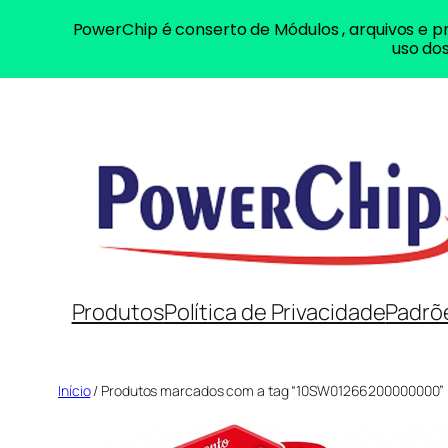
PowerChip é conserto de Módulos , arquivos e pr
uso dos
Pular
para
o
conteúdo
Produtos
Política de Privacidade
Padrõ
Início
/ Produtos marcados com a tag “10SW01266200000000”