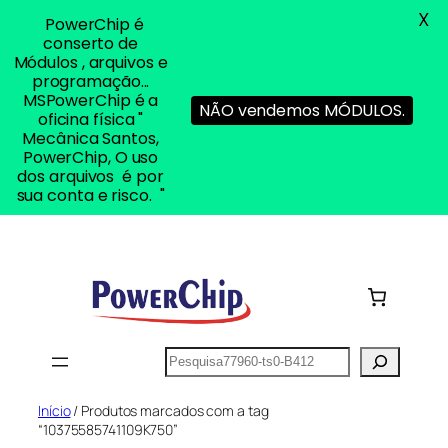
X
PowerChip é
conserto de
Módulos , arquivos e
programação...
MSPowerChip é a
NÃO vendemos MÓDULOS.
oficina física "
Mecânica Santos,
PowerChip, O uso
dos arquivos é por
sua conta e risco. "
Pular
para
o
conteúdo
Pesquisar
Início
/ Produtos marcados com a tag
“10375585741109K750”