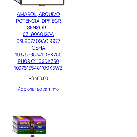
AMAROK, ARQUIVO
POTENCIA, DPF, EGR
SENSOR 0
03L906012GA
03L907309AC 9977
CSHA
10375585741109K750
P1109 C1109DK750
10375155481109K5WZ
R$
300,00
Adicionar ao carrinho