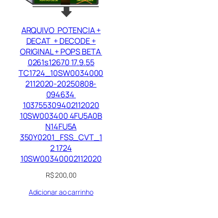
ARQUIVO POTENCIA +
DECAT + DECODE +
ORIGINAL + POPS BETA
0261s12670 17.9.55
TC1724_10SW0034000
2112020-20250808-
094634
103755309402112020
10SW003400 4FU5A0B
N14FU5A
350Y0201_FSS_CVT_1
2 1724
10SW00340002112020
R$
200,00
Adicionar ao carrinho