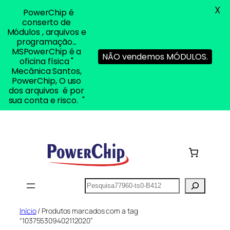
X
PowerChip é
conserto de
Módulos , arquivos e
programação...
MSPowerChip é a
NÃO vendemos MÓDULOS.
oficina física "
Mecânica Santos,
PowerChip, O uso
dos arquivos é por
sua conta e risco. "
Pular
para
o
conteúdo
Pesquisar
Início
/ Produtos marcados com a tag
“103755309402112020”